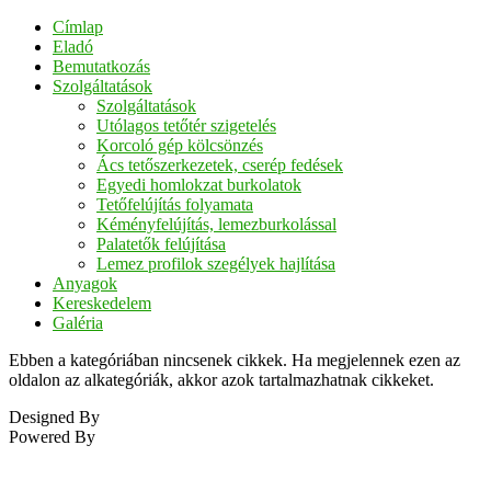
Címlap
Eladó
Bemutatkozás
Szolgáltatások
Szolgáltatások
Utólagos tetőtér szigetelés
Korcoló gép kölcsönzés
Ács tetőszerkezetek, cserép fedések
Egyedi homlokzat burkolatok
Tetőfelújítás folyamata
Kéményfelújítás, lemezburkolással
Palatetők felújítása
Lemez profilok szegélyek hajlítása
Anyagok
Kereskedelem
Galéria
Ebben a kategóriában nincsenek cikkek. Ha megjelennek ezen az
oldalon az alkategóriák, akkor azok tartalmazhatnak cikkeket.
Designed By
Powered By