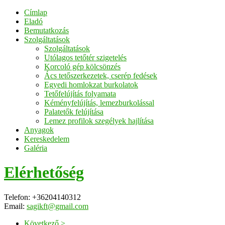
Címlap
Eladó
Bemutatkozás
Szolgáltatások
Szolgáltatások
Utólagos tetőtér szigetelés
Korcoló gép kölcsönzés
Ács tetőszerkezetek, cserép fedések
Egyedi homlokzat burkolatok
Tetőfelújítás folyamata
Kéményfelújítás, lemezburkolással
Palatetők felújítása
Lemez profilok szegélyek hajlítása
Anyagok
Kereskedelem
Galéria
Elérhetőség
Telefon: +36204140312
Email:
sagikft@gmail.com
Következő >