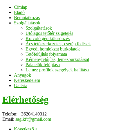
Címlap
Eladó
Bemutatkozás
Szolgáltatások
Szolgáltatások
Utólagos tetőtér szigetelés
Korcoló gép kölcsönzés
Ács tetőszerkezetek, cserép fedések
Egyedi homlokzat burkolatok
Tetőfelújítás folyamata
Kéményfelújítás, lemezburkolással
Palatetők felújítása
Lemez profilok szegélyek hajlítása
Anyagok
Kereskedelem
Galéria
Elérhetőség
Telefon: +36204140312
Email:
sagikft@gmail.com
Következő >